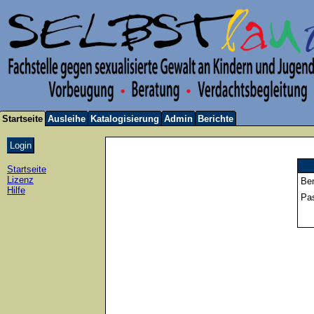
Startseite
Ausleihe
Katalogisierung
Admin
Berichte
Startseite
Lizenz
Be
Hilfe
Pa